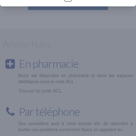
DÉCOUVRIR NUIZZ SOMMEIL
Acheter Nuizz :
En pharmacie
Nuizz est disponible en pharmacie et dans les espaces
diététiques sous le code ACL :
Trouver le code ACL
Par téléphone
Des conseillers sont à votre écoute afin de répondre à
toutes vos questions concernant Nuizz en appelant au :